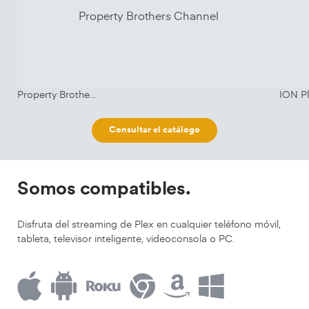
Property Brothers Channel
Property Brothers Channel
ION P
Consultar el catálogo
Somos compatibles.
Disfruta del streaming de Plex en cualquier teléfono móvil,
tableta, televisor inteligente, videoconsola o PC.