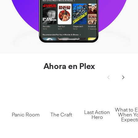
Ahora en Plex
What to E
Last Action
Panic Room
The Craft
When Yo
Hero
Expect