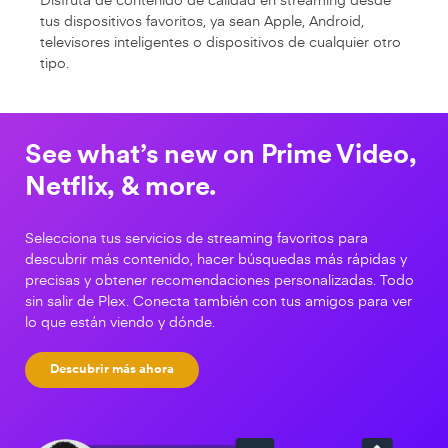
tus dispositivos favoritos, ya sean Apple, Android,
televisores inteligentes o dispositivos de cualquier otro
tipo.
See what’s new on Prime Video,
Netflix, & more.
Selecciona tus servicios de streaming favoritos para
descubrir más contenido, hacer búsquedas más rápidas y
precisas y obtener recomendaciones personalizadas. Todo
sin salir de Plex. Conecta también con tus amigos para ver
lo que están viendo y dónde.
Descubrir más ahora