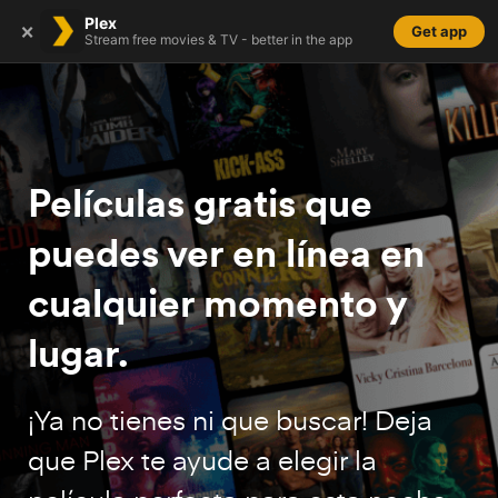
Plex
×
Get app
Stream free movies & TV - better in the app
Watch Free
Películas gratis que
puedes ver en línea en
cualquier momento y
lugar.
¡Ya no tienes ni que buscar! Deja
que Plex te ayude a elegir la